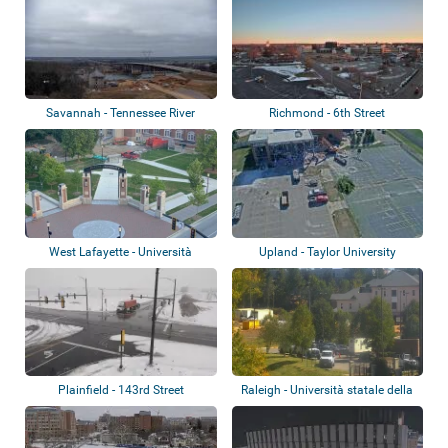
Savannah - Tennessee River
Richmond - 6th Street
West Lafayette - Università
Upland - Taylor University
Purdue
Plainfield - 143rd Street
Raleigh - Università statale della
Carol...