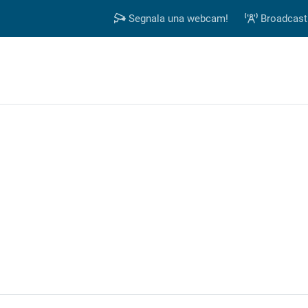
Segnala una webcam!
Broadcast