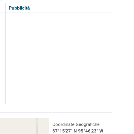
Pubblicità
Coordinate Geografiche
37°15'27" N 95°46'23" W