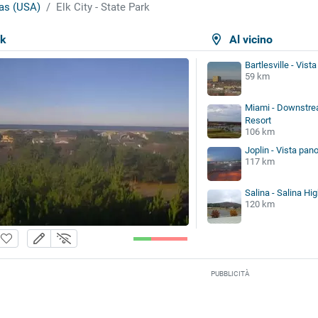
as (USA)
Elk City - State Park
rk
Al vicino
Bartlesville - Vis
59 km
Miami - Downstre
Resort
106 km
Joplin - Vista pan
117 km
Salina - Salina Hi
120 km
PUBBLICITÀ