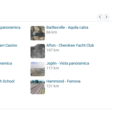
ta panoramica
Bartlesville - Aquila calva
66 km
am Casino
Afton - Cherokee Yacht Club
107 km
oramica
Joplin - Vista panoramica
117 km
gh School
Hammond - Ferrovia
121 km