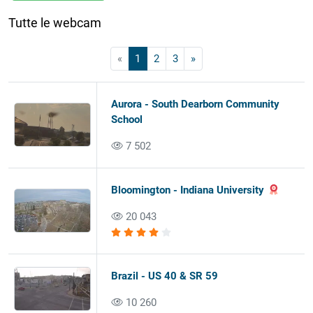
Tutte le webcam
«
1
2
3
»
Aurora - South Dearborn Community
School
7 502
Bloomington - Indiana University
20 043
Brazil - US 40 & SR 59
10 260