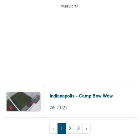
PUBBLICITÀ
Indianapolis - Camp Bow Wow
7 027
«
1
2
3
»