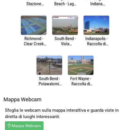
Stazione
Beach - Lago
Indiana
ferroviaria
Michigan
University
Richmond -
South Bend -
Indianapolis -
Clear Creek
Vista
Raccolta di
Park -
panoramica
webcam
Pickleball
South Bend -
Fort Wayne -
Potawatomi-
Raccolta di
Zoo - Giraffe
webcam
Mappa Webcam
Sfoglia le webcam sulla mappa interattiva e guarda viste in
diretta di luoghi interessanti.
Mappa Webcam