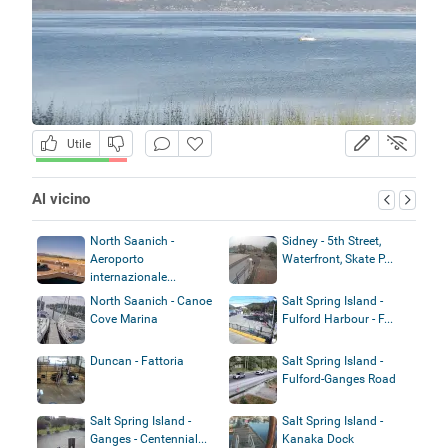
Utile
Al vicino
North Saanich -
Sidney - 5th Street,
Aeroporto
Waterfront, Skate P...
internazionale...
North Saanich - Canoe
Salt Spring Island -
Cove Marina
Fulford Harbour - F...
Duncan - Fattoria
Salt Spring Island -
Fulford-Ganges Road
Salt Spring Island -
Salt Spring Island -
Ganges - Centennial...
Kanaka Dock