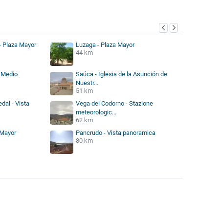
 - Plaza Mayor
Luzaga - Plaza Mayor
44 km
l Medio
Saúca - Iglesia de la Asunción de
Nuestr...
51 km
dal - Vista
Vega del Codorno - Stazione
meteorologic...
62 km
 Mayor
Pancrudo - Vista panoramica
80 km