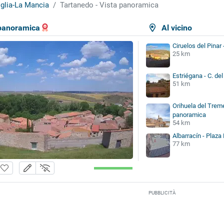
iglia-La Mancia
Tartanedo - Vista panoramica
 panoramica
Al vicino
Ciruelos del Pinar
25 km
Estriégana - C. de
51 km
Orihuela del Treme
panoramica
54 km
Albarracín - Plaza
77 km
PUBBLICITÀ