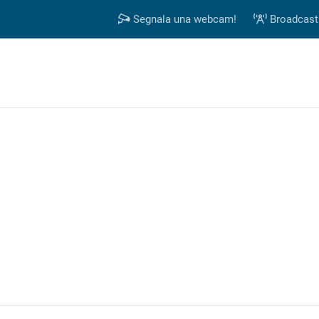
Segnala una webcam!
Broadcast