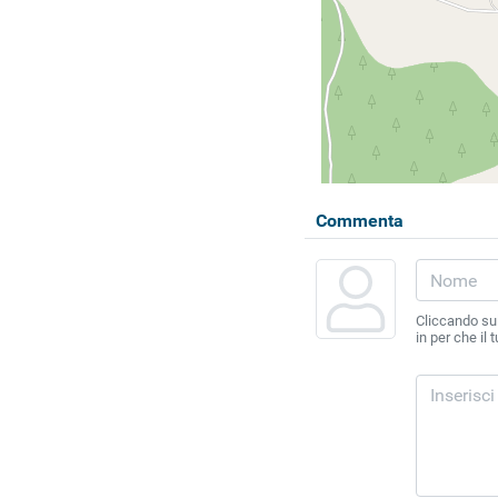
Commenta
Cliccando sul
in per che il