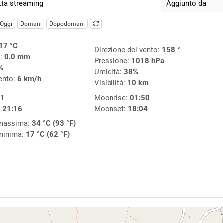
tta streaming
Aggiunto da
Oggi
Domani
Dopodomani
17 °C
Direzione del vento:
158 °
e:
0.0 mm
Pressione:
1018 hPa
%
Umidità:
38%
vento:
6 km/h
Visibilità:
10 km
11
Moonrise:
01:50
:
21:16
Moonset:
18:04
 massima:
34 °C (93 °F)
minima:
17 °C (62 °F)