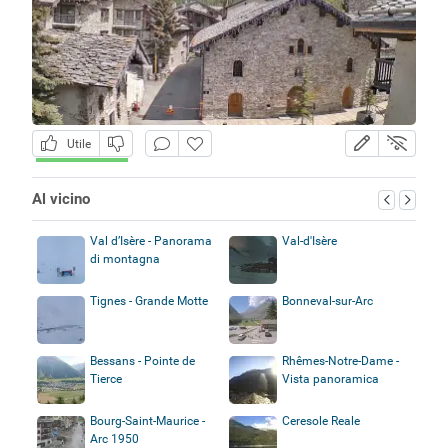
Utile
Al vicino
Val d’Isère - Panorama
Val-d'Isère
di montagna
Tignes - Grande Motte
Bonneval-sur-Arc
Bessans - Pointe de
Rhêmes-Notre-Dame -
Tierce
Vista panoramica
Bourg-Saint-Maurice -
Ceresole Reale
Arc 1950