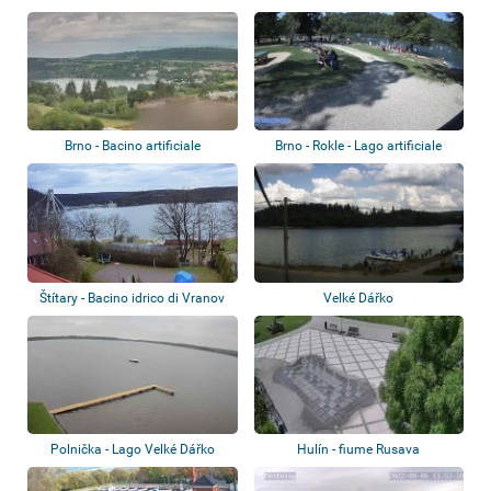
Brno - Bacino artificiale
Brno - Rokle - Lago artificiale
Kníničky
Štítary - Bacino idrico di Vranov
Velké Dářko
Polnička - Lago Velké Dářko
Hulín - fiume Rusava