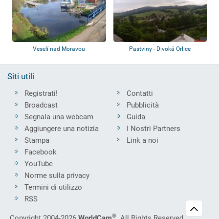
Veselí nad Moravou
Pastviny - Divoká Orlice
Siti utili
Registrati!
Contatti
Broadcast
Pubblicità
Segnala una webcam
Guida
Aggiungere una notizia
I Nostri Partners
Stampa
Link a noi
Facebook
YouTube
Norme sulla privacy
Termini di utilizzo
RSS
®
Copyright 2004-2026
WorldCam
. All Rights Reserved.