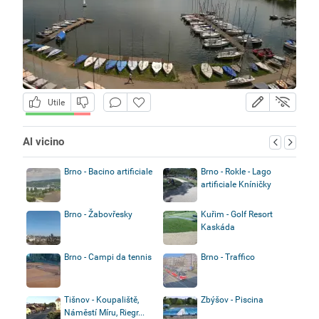
Utile
Al vicino
Brno - Bacino artificiale
Brno - Rokle - Lago
artificiale Kníničky
Brno - Žabovřesky
Kuřim - Golf Resort
Kaskáda
Brno - Campi da tennis
Brno - Traffico
Tišnov - Koupaliště,
Zbýšov - Piscina
Náměstí Míru, Riegr...