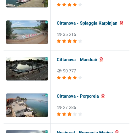
Cittanova - Spiaggia Karpinjan
35 215
Cittanova - Mandrač
90 777
Cittanova - Porporela
27 286
Novigrad - Porporela Marina