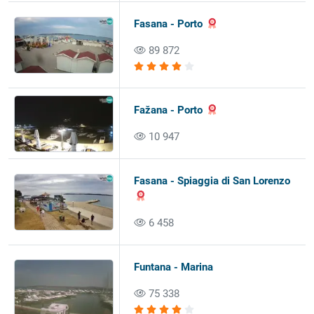
Fasana - Porto
89 872
Fažana - Porto
10 947
Fasana - Spiaggia di San Lorenzo
6 458
Funtana - Marina
75 338