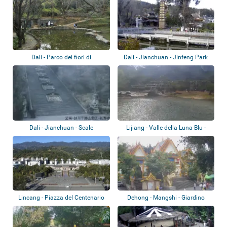
Dali - Parco dei fiori di
Dali - Jianchuan - Jinfeng Park
Shangguan
Dali - Jianchuan - Scale
Lijiang - Valle della Luna Blu -
Manxianlin Qian...
Lago Yu...
Lincang - Piazza del Centenario
Dehong - Mangshi - Giardino
Mengbanaxi -...