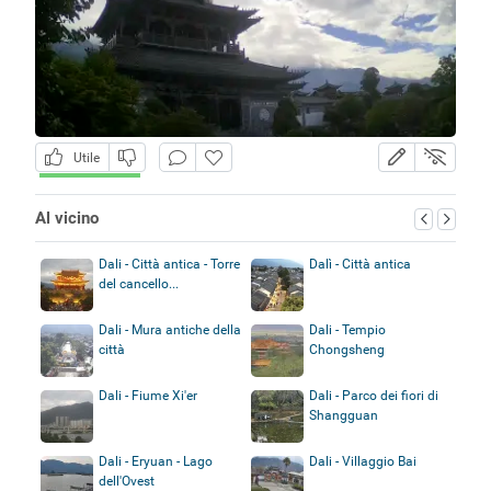
Utile
Al vicino
Dali - Città antica - Torre
Dalì - Città antica
del cancello...
Dali - Mura antiche della
Dali - Tempio
città
Chongsheng
Dali - Fiume Xi'er
Dali - Parco dei fiori di
Shangguan
Dali - Eryuan - Lago
Dali - Villaggio Bai
dell'Ovest