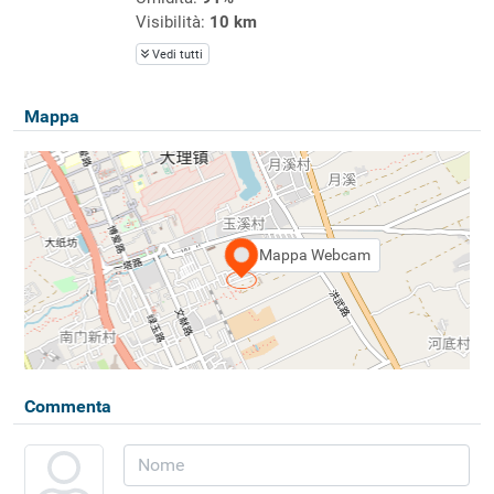
Visibilità:
10 km
Vedi tutti
Mappa
Mappa Webcam
Commenta