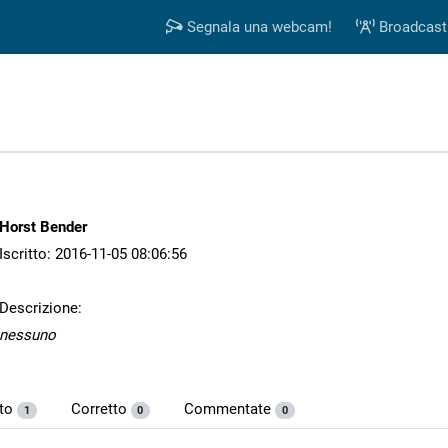
Segnala una webcam!
Broadcast
Horst Bender
Iscritto: 2016-11-05 08:06:56
Descrizione:
nessuno
nto
Corretto
Commentate
1
0
0