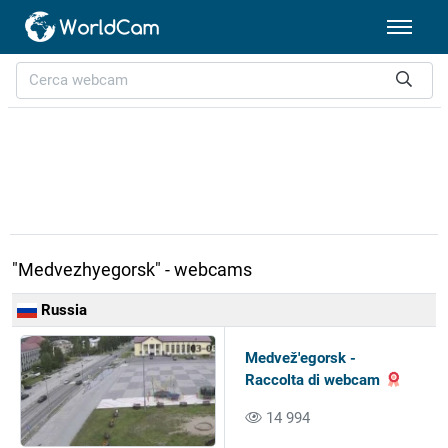
"Medvezhyegorsk" - webcams
Russia
Medvež'egorsk -
Raccolta di webcam
14 994