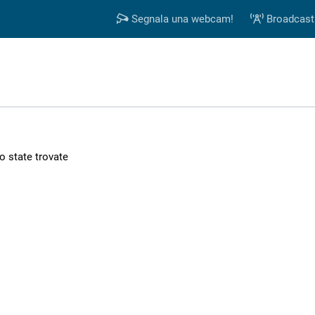
Segnala una webcam!
Broadcast
 state trovate