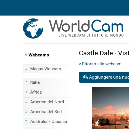
World
Cam
LIVE WEBCAM DI TUTTO IL MONDO
Castle Dale - Vis
Webcams
« Ritorno alla webcam
Mappa Webcam
Aggiungere una nu
Italia
Africa
America del Nord
America del Sud
Australia / Oceania